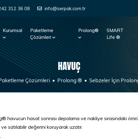
242 312 36 08
info@serpak.com.tr
Kurumsal
Paketleme
Prolong®
SMART
Çözümleri
Life ®
HAVUÇ
Paketleme Çözümleri
Prolong ®
Sebzeler İçin Prolo
g® havucun hasat sonrası depolama ve nakliye sırasındaki ömrü
i ve satılabilir değerini koruyarak uzatır.