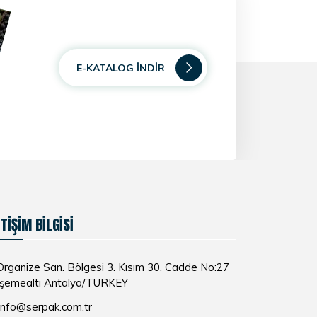
E-KATALOG İNDIR
ETIŞIM BILGISI
rganize San. Bölgesi 3. Kısım 30. Cadde No:27
şemealtı Antalya/TURKEY
info@serpak.com.tr