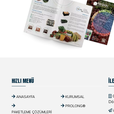
HIZLI MENÜ
İL
O
ANASAYFA
KURUMSAL
Dö
PROLONG®
PAKETLEME ÇÖZÜMLERI