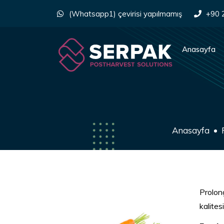
(Whatsapp1) çevirisi yapılmamış
+90 
Anasayfa
Anasayfa
Prolon
kalites