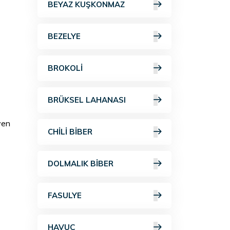
BEYAZ KUŞKONMAZ
BEZELYE
BROKOLI
BRÜKSEL LAHANASI
yen
CHILI BIBER
DOLMALIK BIBER
FASULYE
HAVUÇ