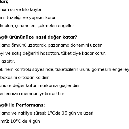
arı;
mum su ve kilo kaybı
ni, tazeliği ve yapısını korur
maları, çürümeleri, çökmeleri engeller.
ng® ürününüze nasıl değer katar?
lama ömrünü uzatarak, pazarlama dönemini uzatır.
eyi ve satış değerini hasattan, tüketiciye kadar korur.
 azaltır.
ek nem kontrolü sayesinde, tüketicilerin ürünü görmesini engelle
akasını ortadan kaldırır.
nüze değer katar, markanızı güçlendirir.
rilerinizin memnuniyetini arttırır.
ng® ile Performans;
lama ve nakliye süresi: 1°Cde 35 gün ve üzeri
ömrü: 10°C de 4 gün