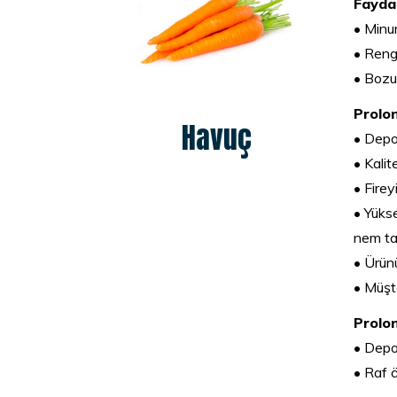
Faydal
• Minu
• Rengi
• Bozul
Prolo
Havuç
• Depo
• Kalit
• Fireyi
• Yüks
nem tab
• Ürünü
• Müşte
Prolo
• Depo
• Raf 