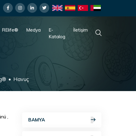
RElife®
Medya
E-
İletişim
Katalog
ng®
Havuç
nü ,
BAMYA