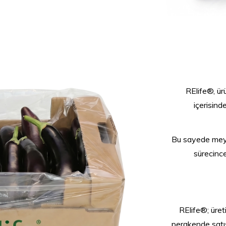
RElife®, ü
içerisin
Bu sayede meyv
sürecince
RElife®; üret
perakende satış