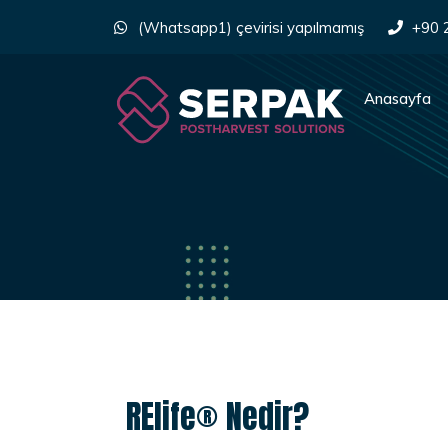
(Whatsapp1) çevirisi yapılmamış
+90 
Anasayfa
RElife® Nedir?