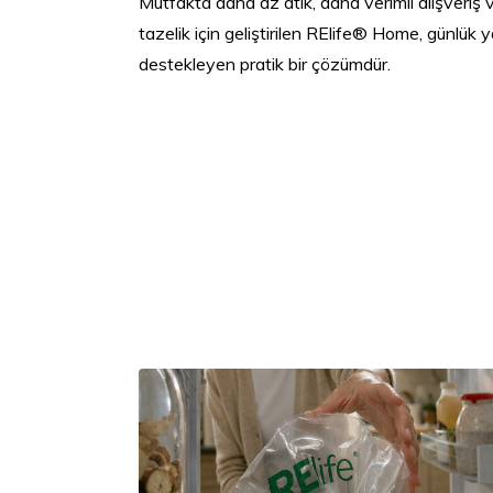
Mutfakta daha az atık, daha verimli alışveriş
tazelik için geliştirilen RElife® Home, günlük 
destekleyen pratik bir çözümdür.