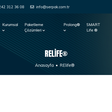
242 312 36 08
info@serpak.com.tr
Kurumsal
Paketleme
Prolong®
SMART
Çözümleri
Life ®
RELIFE®
Anasayfa
RElife®