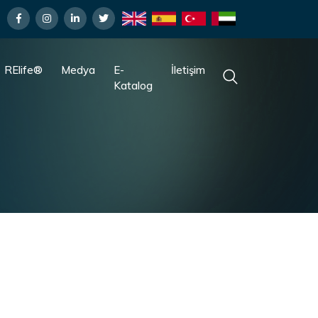
RElife®
Medya
E-
İletişim
Katalog