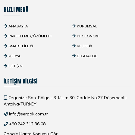
HIZLI MENÜ
ANASAYFA
KURUMSAL
PAKETLEME ÇÖZÜMLERI
PROLONG®
SMART LIFE ®
RELIFE®
MEDYA
E-KATALOG
İLETIŞIM
İLETIŞIM BILGISI
Organize San. Bölgesi 3. Kısım 30. Cadde No:27 Döşemealtı
Antalya/TURKEY
info@serpak.com.tr
+90 242 312 36 08
Google Harita Konumu Gör