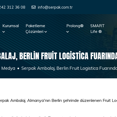
242 312 36 08
info@serpak.com.tr
Kurumsal
Paketleme
Prolong®
SMART
Çözümleri
Life ®
LAJ, BERLIN FRUIT LOGISTICA FUARINDA
Medya
Serpak Ambalaj, Berlin Fruit Logistica Fuarında
erpak Ambalaj, Almanya'nın Berlin şehrinde düzenlenen Fruit Lo