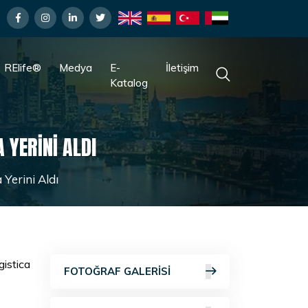
RElife®
Medya
E-
İletişim
Katalog
 YERINI ALDI
 Yerini Aldı
gistica
FOTOĞRAF GALERISI