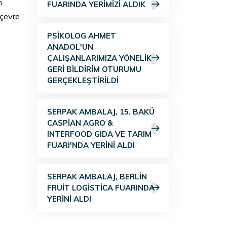
n
FUARINDA YERIMIZI ALDIK
 çevre
PSIKOLOG AHMET
ANADOL'UN
ÇALIŞANLARIMIZA YÖNELIK
GERI BILDIRIM OTURUMU
GERÇEKLEŞTIRILDI
SERPAK AMBALAJ, 15. BAKÜ
CASPIAN AGRO &
INTERFOOD GIDA VE TARIM
FUARI'NDA YERINI ALDI
SERPAK AMBALAJ, BERLIN
FRUIT LOGISTICA FUARINDA
YERINI ALDI