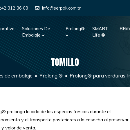
242 312 36 08
info@serpak.com.tr
orativo
Soluciones De
Prolong®
SMART
REli
Embalaje
Life ®
TOMILLO
es de embalaje
Prolong ®
Prolong® para verduras f
g® prolonga la vida de las especias frescas durante el
namiento y el transporte posteriores a la cosecha al preservar
 y valor de venta.