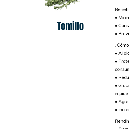
Benefi
• Minim
Tomillo
• Cons
• Prev
¿Cómo 
• Al al
• Prot
consum
• Redu
• Grac
impide
• Agre
• Incre
Rendim