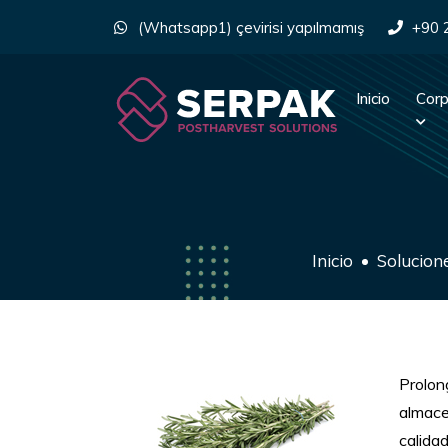
(Whatsapp1) çevirisi yapılmamış
+90 
Inicio
Corp
Inicio
Solucion
Prolon
almace
calidad