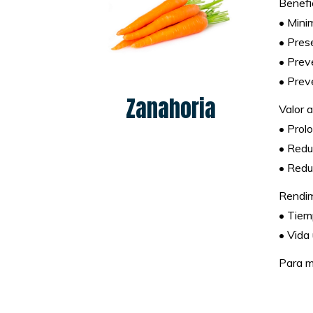
Benefi
• Mini
• Prese
• Prev
• Prev
Zanahoria
Valor 
• Prolo
• Redu
• Redu
Rendim
• Tiem
• Vida 
Para m