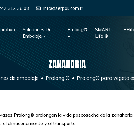
242 312 36 08
info@serpak.com.tr
orativo
Soluciones De
Prolong®
SMART
REli
Embalaje
Life ®
ZANAHORIA
ones de embalaje
Prolong ®
Prolong® para vegetale
vases Prolong® prolongan la vida poscosecha de la zanahoria
e el almacenamiento y el transporte