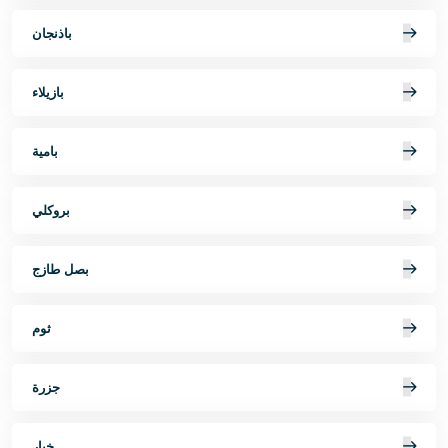
باذنجان
بازيلاء
بامية
بروكلي
بصل طازج
ثوم
جزرة
خيار