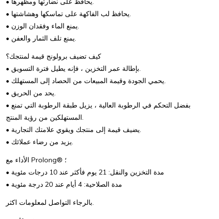
• يحافظ على نضارتها ومظهرها.
• يحافظ لب الفاكهة على تماسكها وهشاشتها.
• يمنع الماء وفقدان الوزن.
• يمنع تلف الثمار والعفن.
كيف تضيف برولونج قيمة لمنتجك؟
• بإطالة عمر التخزين ، فإنه يطيل فترة التسويق.
• يحمي الجودة وقيمة المبيعات من الحصاد إلى المستهلك.
• يحد من الحريق.
• بفضل التحكم في الرطوبة العالية ، يزيل طبقة الرطوبة التي تمنع
المستهلكين من رؤية المنتج.
• يضيف قيمة إلى منتجك ويقوي علامتك التجارية.
• يزيد من رضاء عملائك.
الأداء مع Prolong® ؛
• مدة التخزين والنقل: 21 يوم فأكثر عند 10 درجات مئوية
• مدة الصلاحية: 4 أيام عند 20 درجة مئوية
بالرجاء التواصل لمعلومات اكثر.