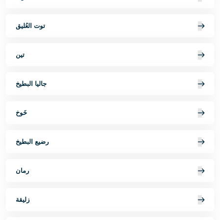
توت العُليق
تين
جاليا البطيخ
خَوخ
رضيع البطيخ
رمان
زليقة