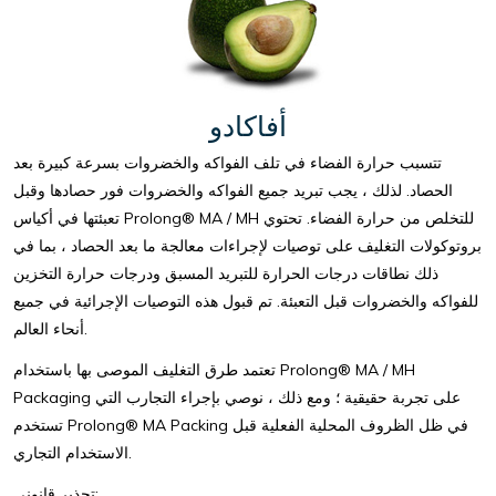
أفاكادو
تتسبب حرارة الفضاء في تلف الفواكه والخضروات بسرعة كبيرة بعد
الحصاد. لذلك ، يجب تبريد جميع الفواكه والخضروات فور حصادها وقبل
تعبئتها في أكياس Prolong® MA / MH للتخلص من حرارة الفضاء. تحتوي
بروتوكولات التغليف على توصيات لإجراءات معالجة ما بعد الحصاد ، بما في
ذلك نطاقات درجات الحرارة للتبريد المسبق ودرجات حرارة التخزين
للفواكه والخضروات قبل التعبئة. تم قبول هذه التوصيات الإجرائية في جميع
أنحاء العالم.
تعتمد طرق التغليف الموصى بها باستخدام Prolong® MA / MH
Packaging على تجربة حقيقية ؛ ومع ذلك ، نوصي بإجراء التجارب التي
تستخدم Prolong® MA Packing في ظل الظروف المحلية الفعلية قبل
الاستخدام التجاري.
تحذير قانوني: