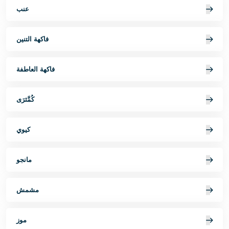
عنب
فاكهة التنين
فاكهة العاطفة
كُمَّثرَى
كيوي
مانجو
مشمش
موز