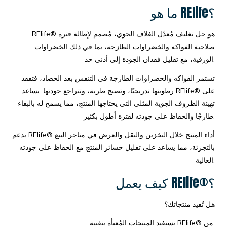
ما هو RElife؟
RElife® هو حل تغليف مُعدّل الغلاف الجوي، مُصمم لإطالة فترة
صلاحية الفواكه والخضراوات الطازجة، بما في ذلك الخضراوات
الورقية، مع تقليل فقدان الجودة إلى أدنى حد.
تستمر الفواكه والخضراوات الطازجة في التنفس بعد الحصاد، فتفقد
رطوبتها تدريجيًا، وتصبح طرية، وتتراجع جودتها. يساعد RElife® على
تهيئة الظروف الجوية المثلى التي يحتاجها المنتج، مما يسمح له بالبقاء
طازجًا والحفاظ على جودته لفترة أطول بكثير.
يدعم RElife® أداء المنتج خلال التخزين والنقل والعرض في متاجر البيع
بالتجزئة، مما يساعد على تقليل خسائر المنتج مع الحفاظ على جودته
العالية.
كيف يعمل RElife®؟
هل تُفيد منتجاتك؟
تستفيد المنتجات المُعبأة بتقنية RElife® من: