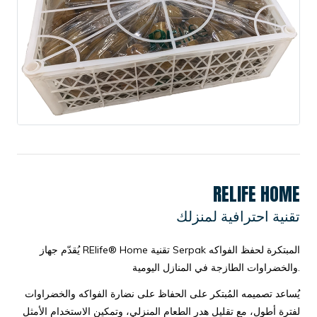
RELIFE HOME
تقنية احترافية لمنزلك
يُقدّم جهاز RElife® Home تقنية Serpak المبتكرة لحفظ الفواكه
والخضراوات الطازجة في المنازل اليومية.
يُساعد تصميمه المُبتكر على الحفاظ على نضارة الفواكه والخضراوات
لفترة أطول، مع تقليل هدر الطعام المنزلي، وتمكين الاستخدام الأمثل