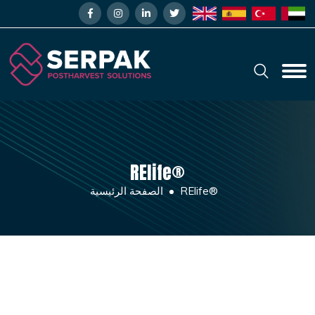
RElife®
RElife®
الصفحة الرئيسية