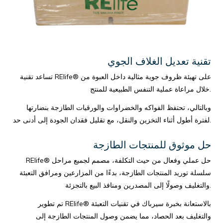
تقنية تعديل الغلاف الجوي
تساعد تقنية RElife® على تهيئة ظروف جوية مثالية داخل العبوة من
خلال مراعاة عملية التنفس الطبيعية للمنتج.
وبالتالي، تحتفظ الفواكه والخضراوات والورقيات الطازجة بنضارتها
لفترة أطول أثناء التخزين والنقل، مع تقليل فقدان الجودة إلى أدنى حد.
حل موثوق للمنتجات الطازجة
RElife® حل عملي وفعال من حيث التكلفة، مصمم لجميع مراحل
سلسلة توريد المنتجات الطازجة، بدءًا من المزارعين ومرافق التعبئة
والتغليف وصولًا إلى المصدرين ومنافذ البيع بالتجزئة.
تم تطوير RElife® بالاستعانة بخبرة سيرباك في تقنيات التعبئة
والتغليف بعد الحصاد، مما يضمن وصول المنتجات الطازجة إلى